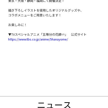
東京・大阪・静岡・福岡にて開催決定！
描き下ろしイラストを使用したオリジナルグッズや、
コラボメニューをご用意いたします！
お楽しみに！
▼TVスペシャルアニメ「五等分の花嫁∽」 公式サイト
https://www.tbs.co.jp/anime/5hanayome/